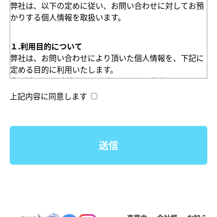
弊社は、以下の定めに従い、お問い合わせに対してお預
かりする個人情報を取扱います。
１.利用目的について
弊社は、お問い合わせにより頂いた個人情報を、下記に
定める目的に利用いたします。
① ご本人との連絡（お問い合わせへの回答等）
上記内容に同意します
２.クッキー（Cookie）の使用について
現在、当社のウェブサイトではクッキーを使用しており
ます。
クッキーとはウェブサイトの提供者がウェブブラウザを
通じてユーザーのコンピューターに一時的に小さなデー
タを書き込み保存させる仕組みです。データには最後に
サイトに訪れた日時、そのサイトの訪問回数、識別情報
などが記録され、ユーザーごとにカスタマイズされたウ
ェブサービスを提供するために使われています。ただ
し、ユーザー自身がクッキーを使用したウェブサイト上